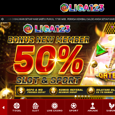
UAN DIBAGIKAN SETIAP HARI SABTU PUKUL: 17:00 WIB.. PERIKSA KEMBALI SALDO ANDA SETIAP HARI SABTU 
TOGEL
SLOT
LIVE CASINO
SPORT
ARCADE
SABU