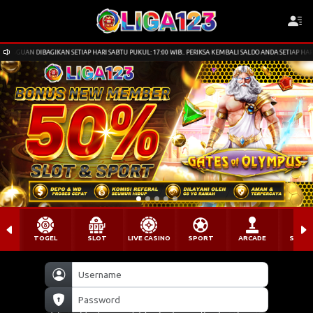
NGGUAN DIBAGIKAN SETIAP HARI SABTU PUKUL: 17:00 WIB.. PERIKSA KEMBALI SALDO ANDA SETIAP HARI SABT
TOGEL
SLOT
LIVE CASINO
SPORT
ARCADE
SABU